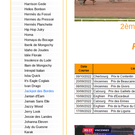
Harrison Gede
Helios Bonbon
Hermès du Fossé
Hermes du Pressoir
2ème
Hermès Planchette
Hip Hop Julry
Homa
Homaya du Bocage
Iberik de Mongochy
Idaho de Joudes
Idée Florale
Insolence du Lude
Illam de Mongochy
Intrepid Italian
Isba Quick
It's Eagle Coglais
Ivan Drago
Jackpot des Bordes
Jantan d'Eam
Jamais Sans Elle
Jazzy Wood
Jerry Look
Jessie des Landes
Johanna Eleven
July du Guesne
Karak