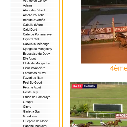
Actrice de Cerisy
Adams
Aliota de Cabert
Amelie Pouliche
Beauté d'Ondée
Caballo d'Aure
Caïd Doré
Calie de Pommeraye
Crystal Girl
Darwin la Mésange
Django de Mongochy
Ecossaise du Douy
Elfe Atout
Etoile de Mongochy
4ème 
Fleur Vivancière
Fantomas du Val
Favori de l'Iton
Feel So Good
Fétiche Atout
Fiesta Tejy
Frudo de Pomeraye
Gospel
Ginko
Giulietta Star
Great Fire
Guepard de Mone
Hanane Montaval