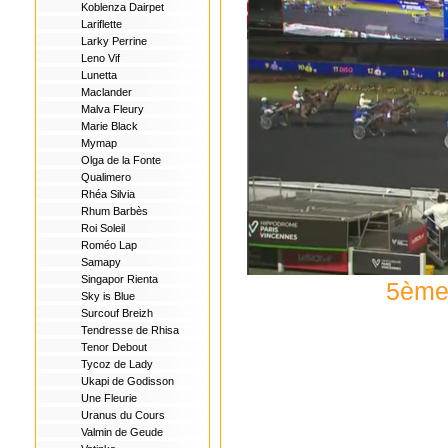
Koblenza Dairpet
Lariflette
Larky Perrine
Leno Vif
Lunetta
Maclander
Malva Fleury
Marie Black
Mymap
Olga de la Fonte
Qualimero
Rhéa Silvia
Rhum Barbès
Roi Soleil
Roméo Lap
Samapy
Singapor Rienta
5ème 
Sky is Blue
Surcouf Breizh
Tendresse de Rhisa
Tenor Debout
Tycoz de Lady
Ukapi de Godisson
Une Fleurie
Uranus du Cours
Valmin de Geude