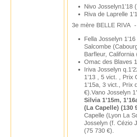
Nivo Josselyn1'18 (a
Riva de Laprelle 1’1
3e mère BELLE RIVA - 
Fella Josselyn 1'16 
Salcombe (Cabourg) 
Barfleur, California
Omac des Blaves 1'1
Iriva Josselyn q.1’2
1’13 , 5 vict. , Pri
1’15a, 3 vict., Pri
€).Vano Josselyn 1’
Silvia 1’15m, 1’16
(La Capelle) (130 
Capelle (Lyon La So
Josselyn (f. Cézio 
(75 730 €).