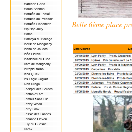
Harrison Gede
Helios Bonbon
Hermès du Fossé
Hermes du Pressoir
Belle 6ème place pr
Hermès Planchette
Hip Hop Julry
Homa
Homaya du Bocage
Iberik de Mongochy
Idaho de Joudes
Idée Florale
Insolence du Lude
Illam de Mongochy
Intrepid Italian
Isba Quick
It's Eagle Coglais
Ivan Drago
Jackpot des Bordes
Jantan d'Eam
Jamais Sans Elle
Jazzy Wood
Jerry Look
Jessie des Landes
Johanna Eleven
July du Guesne
Karak