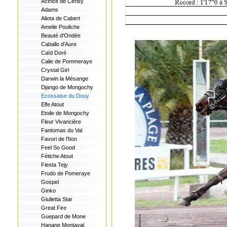
Actrice de Cerisy
Adams
Aliota de Cabert
Amelie Pouliche
Beauté d'Ondée
Caballo d'Aure
Caïd Doré
Calie de Pommeraye
Crystal Girl
Darwin la Mésange
Django de Mongochy
Ecossaise du Douy
Elfe Atout
Etoile de Mongochy
Fleur Vivancière
Fantomas du Val
Favori de l'Iton
Feel So Good
Fétiche Atout
Fiesta Tejy
Frudo de Pomeraye
Gospel
Ginko
Giulietta Star
Great Fire
Guepard de Mone
Hanane Montaval