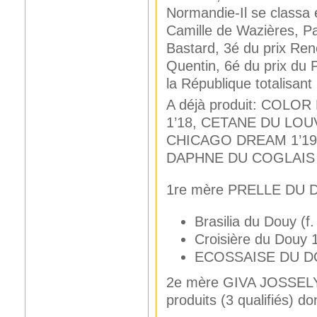
Normandie-Il se classa
Camille de Wazières, P
Bastard, 3é du prix René
Quentin, 6é du prix du 
la République totalisant
A déjà produit: COLO
1’18, CETANE DU LOUV
CHICAGO DREAM 1’19,
DAPHNE DU COGLAIS q.
1re mère PRELLE DU D
Brasilia du Douy (f
Croisière du Douy 
ECOSSAISE DU DOUY
2e mère GIVA JOSSELYN 
produits (3 qualifiés) don