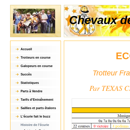
Chevaux de
Accueil
EC
Trotteurs en course
Galopeurs en course
Trotteur Fr
Succès
Statistiques
Par TEXAS 
Parts à Vendre
Tarifs d'Entraînement
Saillies et parts étalons
L'écurie fait le buzz
Histoire de l'écurie