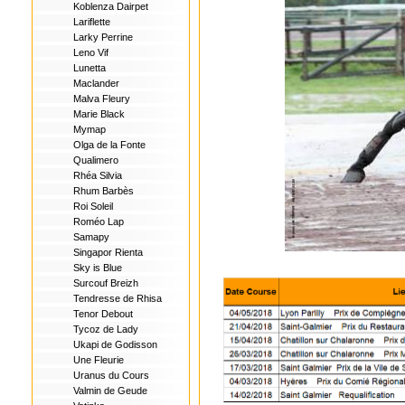
Koblenza Dairpet
Lariflette
Larky Perrine
Leno Vif
Lunetta
Maclander
Malva Fleury
Marie Black
Mymap
Olga de la Fonte
Qualimero
Rhéa Silvia
Rhum Barbès
Roi Soleil
Roméo Lap
Samapy
Singapor Rienta
Sky is Blue
Surcouf Breizh
Tendresse de Rhisa
Tenor Debout
Tycoz de Lady
Ukapi de Godisson
Une Fleurie
Uranus du Cours
Valmin de Geude