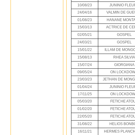
10/08/23
JUNINIO FLEU
24/04/16
VALMIN DE GU
01/08/23
HANANE MONTA
15/03/13
ACTRICE DE CE
02/05/21
GOSPEL
24/03/21
GOSPEL
15/01/22
ILLAM DE MONG
15/08/13
RHEA SILVIA
15/07/24
GIORGIANA
09/05/24
ON LOCKDO
23/03/23
JETHAN DE MON
01/04/24
JUNINIO FLEU
17/11/25
ON LOCKDO
05/03/20
FETICHE ATO
01/02/20
FETICHE ATO
22/05/20
FETICHE ATO
31/08/22
HELIOS BONB
16/11/21
HERMES PLANCH