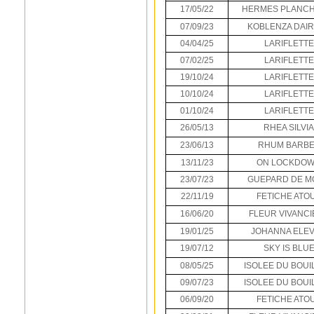
17/05/22
HERMES PLANCH
07/09/23
KOBLENZA DAI
04/04/25
LARIFLETTE
07/02/25
LARIFLETTE
19/10/24
LARIFLETTE
10/10/24
LARIFLETTE
01/10/24
LARIFLETTE
26/05/13
RHEA SILVIA
23/06/13
RHUM BARB
13/11/23
ON LOCKDO
23/07/23
GUEPARD DE M
22/11/19
FETICHE ATO
16/06/20
FLEUR VIVANCI
19/01/25
JOHANNA ELE
19/07/12
SKY IS BLU
08/05/25
ISOLEE DU BOUI
09/07/23
ISOLEE DU BOUI
06/09/20
FETICHE ATO