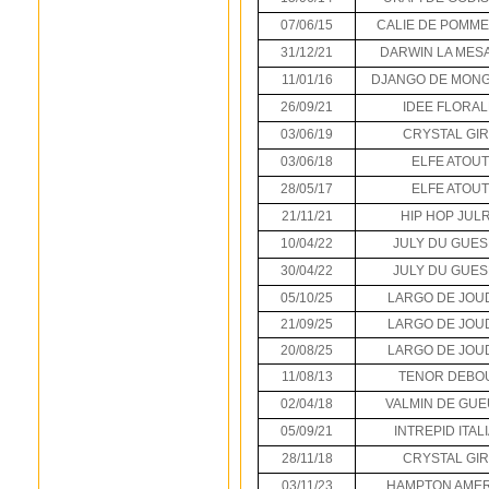
07/06/15
CALIE DE POMM
31/12/21
DARWIN LA MES
11/01/16
DJANGO DE MON
26/09/21
IDEE FLORAL
03/06/19
CRYSTAL GIR
03/06/18
ELFE ATOUT
28/05/17
ELFE ATOUT
21/11/21
HIP HOP JUL
10/04/22
JULY DU GUE
30/04/22
JULY DU GUE
05/10/25
LARGO DE JOU
21/09/25
LARGO DE JOU
20/08/25
LARGO DE JOU
11/08/13
TENOR DEBO
02/04/18
VALMIN DE GU
05/09/21
INTREPID ITAL
28/11/18
CRYSTAL GIR
03/11/23
HAMPTON AMER