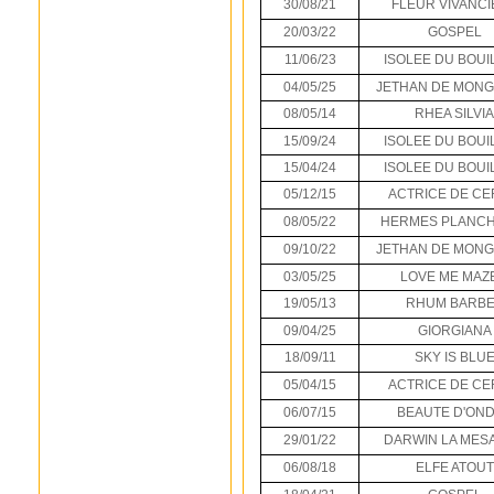
30/08/21
FLEUR VIVANCI
20/03/22
GOSPEL
11/06/23
ISOLEE DU BOUI
04/05/25
JETHAN DE MON
08/05/14
RHEA SILVIA
15/09/24
ISOLEE DU BOUI
15/04/24
ISOLEE DU BOUI
05/12/15
ACTRICE DE CE
08/05/22
HERMES PLANCH
09/10/22
JETHAN DE MON
03/05/25
LOVE ME MAZE
19/05/13
RHUM BARB
09/04/25
GIORGIANA
18/09/11
SKY IS BLU
05/04/15
ACTRICE DE CE
06/07/15
BEAUTE D'ON
29/01/22
DARWIN LA MES
06/08/18
ELFE ATOUT