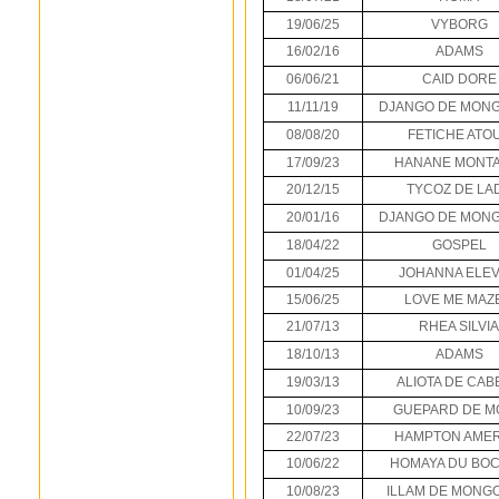
19/06/25
VYBORG
16/02/16
ADAMS
06/06/21
CAID DORE
11/11/19
DJANGO DE MON
08/08/20
FETICHE ATO
17/09/23
HANANE MONTA
20/12/15
TYCOZ DE LA
20/01/16
DJANGO DE MON
18/04/22
GOSPEL
01/04/25
JOHANNA ELE
15/06/25
LOVE ME MAZE
21/07/13
RHEA SILVIA
18/10/13
ADAMS
19/03/13
ALIOTA DE CAB
10/09/23
GUEPARD DE M
22/07/23
HAMPTON AMER
10/06/22
HOMAYA DU BO
10/08/23
ILLAM DE MONG