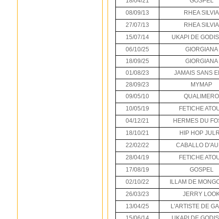
18/04/21
GOSPEL
08/09/13
RHEA SILVIA
27/07/13
RHEA SILVIA
15/07/14
UKAPI DE GODI
06/10/25
GIORGIANA
18/09/25
GIORGIANA
01/08/23
JAMAIS SANS E
28/09/23
MYMAP
09/05/10
QUALIMERO
10/05/19
FETICHE ATO
04/12/21
HERMES DU FO
18/10/21
HIP HOP JUL
22/02/22
CABALLO D'A
28/04/19
FETICHE ATO
17/08/19
GOSPEL
02/10/22
ILLAM DE MONG
26/03/23
JERRY LOO
13/04/25
L'ARTISTE DE G
15/06/14
UKAPI DE GODI