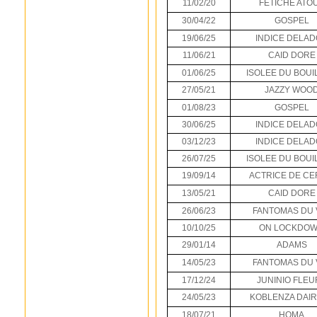
11/02/20
FETICHE ATO
30/04/22
GOSPEL
19/06/25
INDICE DELA
11/06/21
CAID DORE
01/06/25
ISOLEE DU BOUI
27/05/21
JAZZY WOO
01/08/23
GOSPEL
30/06/25
INDICE DELA
03/12/23
INDICE DELA
26/07/25
ISOLEE DU BOUI
19/09/14
ACTRICE DE CE
13/05/21
CAID DORE
26/06/23
FANTOMAS DU 
10/10/25
ON LOCKDO
29/01/14
ADAMS
14/05/23
FANTOMAS DU 
17/12/24
JUNINIO FLEU
24/05/23
KOBLENZA DAI
18/07/21
HOMA