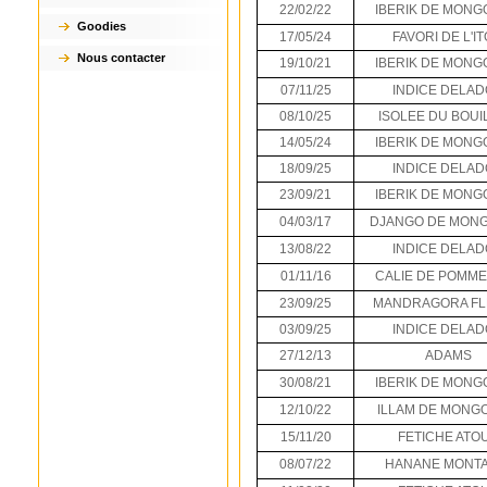
22/02/22
IBERIK DE MON
Goodies
17/05/24
FAVORI DE L'I
Nous contacter
19/10/21
IBERIK DE MON
07/11/25
INDICE DELA
08/10/25
ISOLEE DU BOUI
14/05/24
IBERIK DE MON
18/09/25
INDICE DELA
23/09/21
IBERIK DE MON
04/03/17
DJANGO DE MON
13/08/22
INDICE DELA
01/11/16
CALIE DE POMM
23/09/25
MANDRAGORA F
03/09/25
INDICE DELA
27/12/13
ADAMS
30/08/21
IBERIK DE MON
12/10/22
ILLAM DE MONG
15/11/20
FETICHE ATO
08/07/22
HANANE MONTA