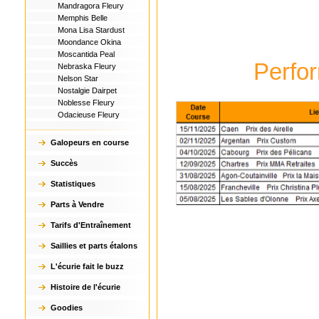
Mandragora Fleury
Memphis Belle
Mona Lisa Stardust
Moondance Okina
Moscantida Peal
Perfo
Nebraska Fleury
Nelson Star
Nostalgie Dairpet
Noblesse Fleury
Odacieuse Fleury
Galopeurs en course
Succès
Statistiques
Parts à Vendre
Tarifs d'Entraînement
Saillies et parts étalons
L'écurie fait le buzz
Histoire de l'écurie
Goodies