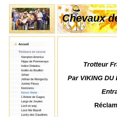
Chevaux de
Accueil
Trotteurs en course
Hampton America
Hippo de Pommeraye
Trotteur F
Indice Deladou
Isolée du Bouillon
Jehan
Par VIKING DU
Jethan de Mongochy
Juninio Fleury
Keenness
Entr
Kenzo Veeta
L'Artiste de Gagou
Largo de Joudes
Réclamé
Lord on way
Love Me Mazeli
Lucky des Gaudines