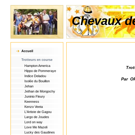
Chevaux de
Accueil
Trotteurs en course
Hampton America
Trot
Hippo de Pommeraye
Indice Deladou
Par O
Isolée du Bouillon
Jehan
Jethan de Mongochy
Juninio Fleury
Keenness
Kenzo Veeta
L'Artiste de Gagou
Largo de Joudes
Lord on way
Love Me Mazeli
Lucky des Gaudines