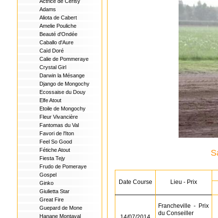
Actrice de Cerisy
Adams
Aliota de Cabert
Amelie Pouliche
Beauté d'Ondée
Caballo d'Aure
Caïd Doré
Calie de Pommeraye
Crystal Girl
Darwin la Mésange
Django de Mongochy
Ecossaise du Douy
Elfe Atout
Etoile de Mongochy
Fleur Vivancière
Fantomas du Val
Favori de l'Iton
Feel So Good
Fétiche Atout
S
Fiesta Tejy
Frudo de Pomeraye
Gospel
Date Course
Lieu - Prix
Ginko
Giulietta Star
Great Fire
Francheville
-
Prix
Guepard de Mone
du Conseiller
Hanane Montaval
14/07/2014