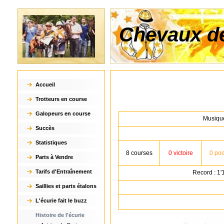
Chevaux de
Accueil
Trotteurs en course
Galopeurs en course
Musique
Succès
Statistiques
8 courses
0 victoire
0 po
Parts à Vendre
Tarifs d'Entraînement
Record : 1'
Saillies et parts étalons
L'écurie fait le buzz
Histoire de l'écurie