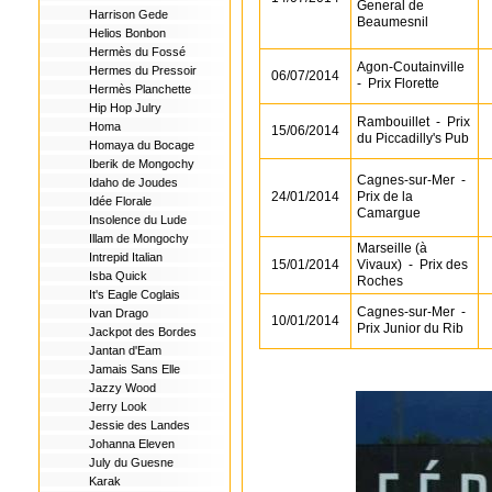
General de
Harrison Gede
Beaumesnil
Helios Bonbon
Hermès du Fossé
Agon-Coutainville
Hermes du Pressoir
06/07/2014
-
Prix Florette
Hermès Planchette
Hip Hop Julry
Rambouillet
-
Prix
Homa
15/06/2014
du Piccadilly's Pub
Homaya du Bocage
Iberik de Mongochy
Cagnes-sur-Mer
-
Idaho de Joudes
24/01/2014
Prix de la
Idée Florale
Camargue
Insolence du Lude
Illam de Mongochy
Marseille (à
Intrepid Italian
15/01/2014
Vivaux)
-
Prix des
Isba Quick
Roches
It's Eagle Coglais
Cagnes-sur-Mer
-
Ivan Drago
10/01/2014
Prix Junior du Rib
Jackpot des Bordes
Jantan d'Eam
Jamais Sans Elle
Jazzy Wood
Jerry Look
Jessie des Landes
Johanna Eleven
July du Guesne
Karak