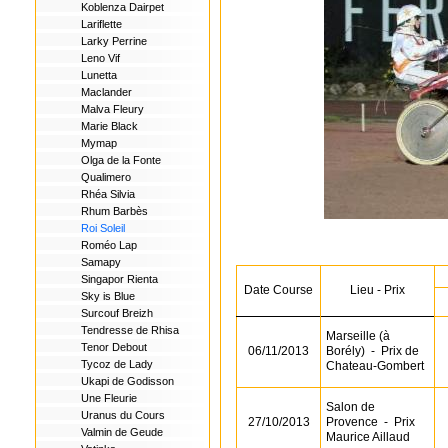
Koblenza Dairpet
Lariflette
Larky Perrine
Leno Vif
Lunetta
Maclander
Malva Fleury
Marie Black
Mymap
Olga de la Fonte
Qualimero
Rhéa Silvia
Rhum Barbès
Roi Soleil
Roméo Lap
Samapy
Singapor Rienta
Date Course
Lieu - Prix
Sky is Blue
Surcouf Breizh
Tendresse de Rhisa
Marseille (à
Tenor Debout
06/11/2013
Borély)
-
Prix de
Tycoz de Lady
Chateau-Gombert
Ukapi de Godisson
Une Fleurie
Salon de
Uranus du Cours
27/10/2013
Provence
-
Prix
Valmin de Geude
Maurice Aillaud